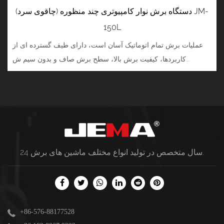
دستگاه برش نوار کامپیوتری چند منظوره (چاقوی سرد) JM-
150L
عملیات برش تمام اتوماتیک آسان است، دارای طیف گسترده ای از
کاربردها، کیفیت برش بالا، سطح برش صاف و بدون سیم ش...
.
24 سال متخصص در تولید انواع مختلف
ماشین های برش
+86-576-88177528