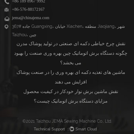
+86 189 8967 9992
+86-576-88172167
jema@chinajema.com
367# جاده Guangxing، خیابان Xiachen، منطقه Jiaojiang، شهر
Taizhou، چین.
نقش چرخ خیاطی دکمه ای صنعتی در تولید پوشاک مدرن
چگونه دستگاه برش اتوماتیک چین بهره وری صنعت را بهبود
می بخشد؟
ماشین های تغذیه دکمه ای بهره وری را در صنعت پوشاک
افزایش می دهند
نقش ماشین برش نوار خودکار در کیفیت محصول
مزایای دستگاه برش اتوماتیک چیست؟
©2021 Taizhou JEMA Sewing Machine Co., Ltd.
Technical Support ：
Smart Cloud